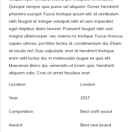
Quisque semper quis purus vel aliquam. Donec hendrerit
pharetra suscipit. Fusce tristique ipsum elit, id vestibulum
nibh feugiat id. Integer volutpat nibh et sem imperdiet,
eget dapibus diam laoreet. Praesent feugiat nibh sed
magna ullamcorper, nec viverra mi tristique. Fusce rhoncus
sapien ultrices, porttitor lectus id, condimentum dui. Etiam
at iaculis nisl. Duis vulputate, erat at hendrerit tristique,
enim velit luctus dui, in malesuada augue ex quis elit.
Maecenas libero dui, venenatis ut lorem quis, hendrerit
aliquam odio. Cras sit amet faucibus erat.
Location:
London
Year:
2017
Competition:
Best craft wood
Award:
Best new brand