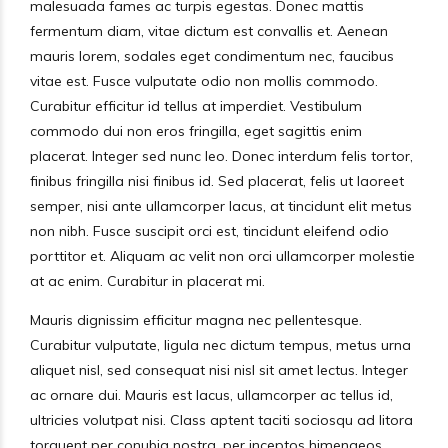
malesuada fames ac turpis egestas. Donec mattis
fermentum diam, vitae dictum est convallis et. Aenean
mauris lorem, sodales eget condimentum nec, faucibus
vitae est. Fusce vulputate odio non mollis commodo.
Curabitur efficitur id tellus at imperdiet. Vestibulum
commodo dui non eros fringilla, eget sagittis enim
placerat. Integer sed nunc leo. Donec interdum felis tortor,
finibus fringilla nisi finibus id. Sed placerat, felis ut laoreet
semper, nisi ante ullamcorper lacus, at tincidunt elit metus
non nibh. Fusce suscipit orci est, tincidunt eleifend odio
porttitor et. Aliquam ac velit non orci ullamcorper molestie
at ac enim. Curabitur in placerat mi.
Mauris dignissim efficitur magna nec pellentesque.
Curabitur vulputate, ligula nec dictum tempus, metus urna
aliquet nisl, sed consequat nisi nisl sit amet lectus. Integer
ac ornare dui. Mauris est lacus, ullamcorper ac tellus id,
ultricies volutpat nisi. Class aptent taciti sociosqu ad litora
torquent per conubia nostra, per inceptos himenaeos.